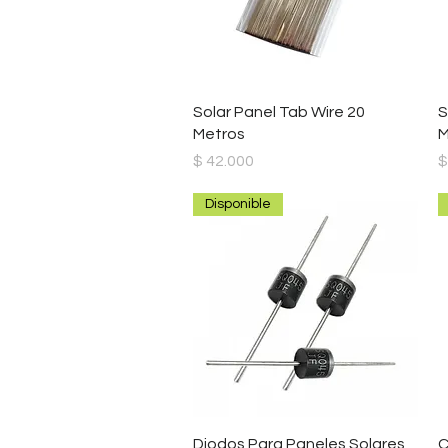
Vista rápida
Solar Panel Tab Wire 20
S
Metros
M
Precio
P
$ 42.000
$
Disponible
Vista rápida
Diodos Para Paneles Solares
C