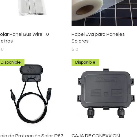
Vista rápida
Vista rápida
olar Panel Bus Wire 10
Papel Eva para Paneles
etros
Solares
recio
Precio
 0
$ 0
Disponible
Disponible
Vista rápida
Vista rápida
aja de Protección Solar IP67
CAJA DE CONEXXION