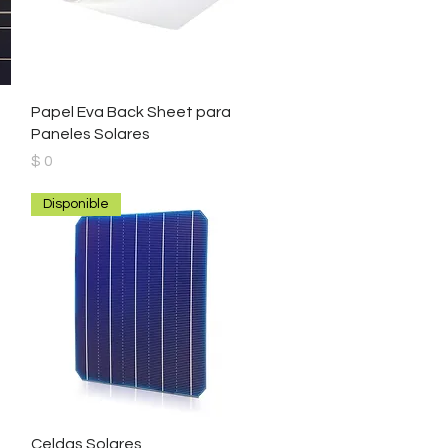
Vista rápida
Papel Eva Back Sheet para
Paneles Solares
Precio
$ 0
Disponible
Vista rápida
Celdas Solares