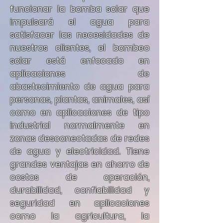
funcionar la bomba solar que
impulsará el agua para
satisfacer las necesidades de
nuestros clientes, el bombeo
solar está enfocado en
aplicaciones de
abastecimiento de agua para
personas, plantas, animales, así
como en aplicaciones de tipo
industrial normalmente en
zonas desconectadas de redes
de agua y electricidad. Tiene
grandes ventajas en ahorro de
costos de operación,
durabilidad, confiabilidad y
seguridad en aplicaciones
como la agricultura, la