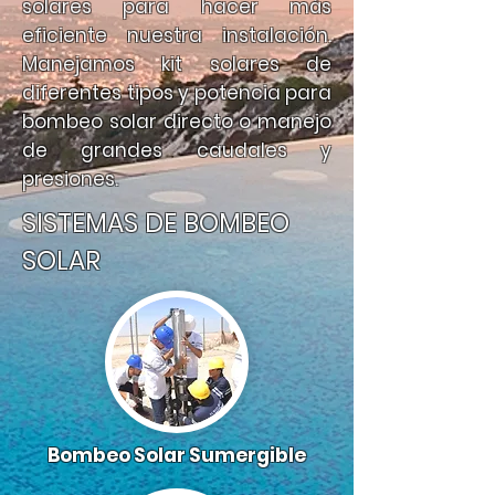
solares para hacer más
eficiente nuestra instalación.
Manejamos kit solares de
diferentes tipos y potencia para
bombeo solar directo o manejo
de grandes caudales y
presiones.
SISTEMAS DE BOMBEO
SOLAR
Bombeo Solar Sumergible