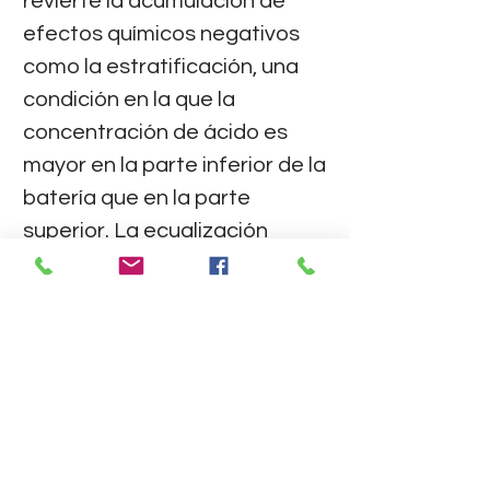
revierte la acumulación de
efectos químicos negativos
como la estratificación, una
condición en la que la
concentración de ácido es
mayor en la parte inferior de la
batería que en la parte
superior. La ecualización
también ayuda a eliminar los
cristales de sulfato que
podrían haberse acumulado
en las placas.
Hay una función de protección
inversa de la batería en la
placa, luego el controlador