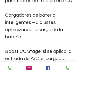
parámetros de trabajo en LCD
Cargadores de batería
inteligentes – 3 ajustes
optimizando la carga de la
batería
Boost CC Stage: si se aplica la
entrada de A/C, el cargador
funcionará a la corriente
máxima en el modo CC hasta
que el cargador alcance la
tensión de refuerzo.
Boost CV Stage: el cargador
mantendrá la tensión de