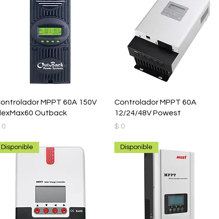
ontrolador MPPT 60A 150V
Controlador MPPT 60A
lexMax60 Outback
12/24/48V Powest
recio
Precio
 0
$ 0
Disponible
Disponible