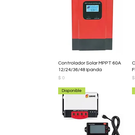
Controlador Solar MPPT 60A
C
12/24/36/48 Ipanda
F
Precio
P
$ 0
$
Disponible