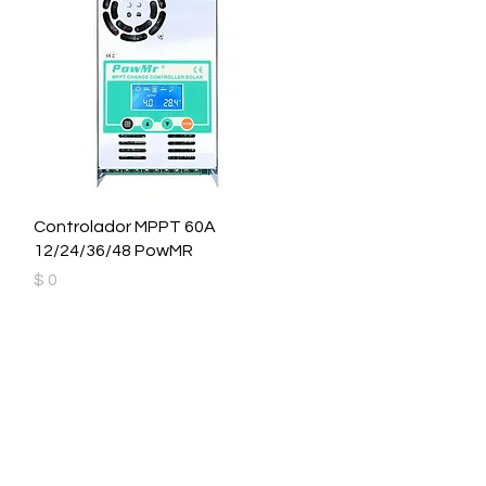
Controlador MPPT 60A
12/24/36/48 PowMR
Precio
$ 0